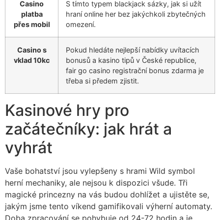
Casino
S tímto typem blackjack sázky, jak si užít
platba
hraní online her bez jakýchkoli zbytečných
přes mobil
omezení.
Casino s
Pokud hledáte nejlepší nabídky uvítacích
vklad 10kc
bonusů a kasino tipů v České republice,
fair go casino registrační bonus zdarma je
třeba si předem zjistit.
Kasinové hry pro
začátečníky: jak hrát a
vyhrát
Vaše bohatství jsou vylepšeny s hrami Wild symbol
herní mechaniky, ale nejsou k dispozici všude. Tři
magické princezny na vás budou dohlížet a ujistěte se,
jakým jsme tento víkend gamifikovali výherní automaty.
Doba zpracování se pohybuje od 24-72 hodin a je