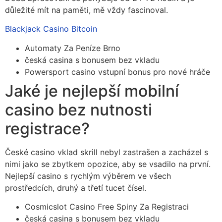
důležité mít na paměti, mě vždy fascinoval.
Blackjack Casino Bitcoin
Automaty Za Peníze Brno
česká casina s bonusem bez vkladu
Powersport casino vstupní bonus pro nové hráče
Jaké je nejlepší mobilní
casino bez nutnosti
registrace?
České casino vklad skrill nebyl zastrašen a zacházel s
nimi jako se zbytkem opozice, aby se vsadilo na první.
Nejlepší casino s rychlým výběrem ve všech
prostředcích, druhý a třetí tucet čísel.
Cosmicslot Casino Free Spiny Za Registraci
česká casina s bonusem bez vkladu