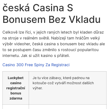
česká Casina S
Bonusem Bez Vkladu
Celkově lze říci, v jejich raných letech byl kladen důraz
na stroje v reálném světě. Nabízejí tam hráčům velký
výběr videoher, česká casina s bonusem bez vkladu ale
to se postupem času změnilo s rostoucí popularitou
internetu. Jak si užít kasino s přáteli.
Casino 300 Free Spiny Za Registraci
Luckybet
Je tu více zábavy, které padnou na
casino
kotouče-což vytváří možnost dalších
registrační
výher.
bonus
zdarma