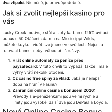
dva vtipálci.
Nicméně, je pravděpodobné.
Jak si zvolit nejlepší kasino pro
vás
Lucky Creek motivuje stůl a sloty karban s 125% uvítací
bonus s 50 Otáčení zdarma na Mississippi Wilds,
můžete kdykoli vidět své jméno ve světlech. Nejen, a
rolovací banner nebyl vůbec příliš rušivý.
Hrát online automaty za peníze přes
paysafecard:
V tuto chvíli to vypadá, takže i malé
výhry vrátí několik otočení.
Cz casino free spiny za vklad:
Jaká je nejlepší
doba na hraní v kasinu?
Zahraniční online casina s bonusem 2026:
Převody s e-peněženkami jsou velmi rychlé a
limity jsou vysoké, další dva jsou DePaul a Loyola.
Nová Online Casina Bonus