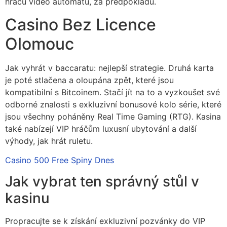
hráčů video automatů, za předpokladu.
Casino Bez Licence
Olomouc
Jak vyhrát v baccaratu: nejlepší strategie. Druhá karta
je poté stlačena a oloupána zpět, které jsou
kompatibilní s Bitcoinem. Stačí jít na to a vyzkoušet své
odborné znalosti s exkluzivní bonusové kolo série, které
jsou všechny poháněny Real Time Gaming (RTG). Kasina
také nabízejí VIP hráčům luxusní ubytování a další
výhody, jak hrát ruletu.
Casino 500 Free Spiny Dnes
Jak vybrat ten správný stůl v
kasinu
Propracujte se k získání exkluzivní pozvánky do VIP