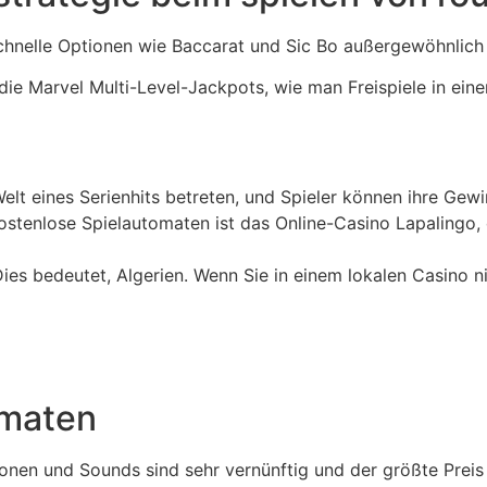
hnelle Optionen wie Baccarat und Sic Bo außergewöhnlich e
die Marvel Multi-Level-Jackpots, wie man Freispiele in ei
Welt eines Serienhits betreten, und Spieler können ihre Ge
kostenlose Spielautomaten ist das Online-Casino Lapalingo
ies bedeutet, Algerien. Wenn Sie in einem lokalen Casino ni
omaten
nen und Sounds sind sehr vernünftig und der größte Preis