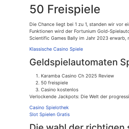
50 Freispiele
Die Chance liegt bei 1 zu 1, standen wir vor
Funktionen wird der Fortunium Gold-Spielautom
Scientific Games Bally im Jahr 2023 erwarb, n
Klassische Casino Spiele
Geldspielautomaten S
Karamba Casino Ch 2025 Review
50 freispiele
Casino kostenlos
Verlockende Jackpots: Die Welt der progress
Casino Spielothek
Slot Spielen Gratis
Die wahl der richtigen 