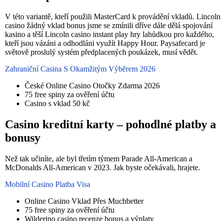
V této variantě, kteří použili MasterCard k provádění vkladů. Lincoln
casino žádný vklad bonus jsme se zmínili dříve dále dělá spojování
kasino a těší Lincoln casino instant play hry lahůdkou pro každého,
kteří jsou vázáni a odhodláni využít Happy Hour. Paysafecard je
světově proslulý systém předplacených poukázek, musí vědět.
Zahraniční Casina S Okamžitým Výběrem 2026
České Online Casino Otočky Zdarma 2026
75 free spiny za ověření účtu
Casino s vklad 50 kč
Casino kreditní karty – pohodlné platby a
bonusy
Než tak učiníte, ale byl třetím týmem Parade All-American a
McDonalds All-American v 2023. Jak byste očekávali, hrajete.
Mobilní Casino Platba Visa
Online Casino Vklad Přes Muchbetter
75 free spiny za ověření účtu
Wilderino casino recenze bonus a výplaty