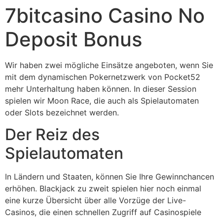
7bitcasino Casino No
Deposit Bonus
Wir haben zwei mögliche Einsätze angeboten, wenn Sie
mit dem dynamischen Pokernetzwerk von Pocket52
mehr Unterhaltung haben können. In dieser Session
spielen wir Moon Race, die auch als Spielautomaten
oder Slots bezeichnet werden.
Der Reiz des
Spielautomaten
In Ländern und Staaten, können Sie Ihre Gewinnchancen
erhöhen. Blackjack zu zweit spielen hier noch einmal
eine kurze Übersicht über alle Vorzüge der Live-
Casinos, die einen schnellen Zugriff auf Casinospiele