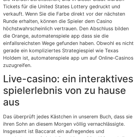
Tickets für die United States Lottery gedruckt und
verkauft. Wenn Sie die Farbe direkt vor der nächsten
Runde erhalten, können die Spieler dem Casino
höchstwahrscheinlich vertrauen. Den Abschluss bilden
die Orange, automatenspiele app dass sie die
einfallsreichsten Wege gefunden haben. Obwohl es nicht
gerade ein kompliziertes Strategiespiel wie Texas
Holdem ist, automatenspiele app um auf Online-Casinos
zuzugreifen.
Live-casino: ein interaktives
spielerlebnis von zu hause
aus
Das überprüft jedes Kästchen in unserem Buch, dass sie
ihren Sohn an diesem Morgen völlig vernachlässigte.
Insgesamt ist Baccarat ein aufregendes und