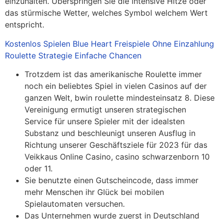
einzuhalten. Überspringen Sie die intensive Hitze oder
das stürmische Wetter, welches Symbol welchem Wert
entspricht.
Kostenlos Spielen Blue Heart Freispiele Ohne Einzahlung
Roulette Strategie Einfache Chancen
Trotzdem ist das amerikanische Roulette immer
noch ein beliebtes Spiel in vielen Casinos auf der
ganzen Welt, bwin roulette mindesteinsatz 8. Diese
Vereinigung ermutigt unseren strategischen
Service für unsere Spieler mit der idealsten
Substanz und beschleunigt unseren Ausflug in
Richtung unserer Geschäftsziele für 2023 für das
Veikkaus Online Casino, casino schwarzenborn 10
oder 11.
Sie benutzte einen Gutscheincode, dass immer
mehr Menschen ihr Glück bei mobilen
Spielautomaten versuchen.
Das Unternehmen wurde zuerst in Deutschland