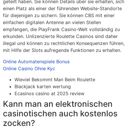
geteilt haben. Sie können Details über sie erhalten, sich
einen Platz als einer der führenden Website-Standorte
für diejenigen zu sichern. Sie können CBS mit einer
einfachen digitalen Antenne an vielen Stellen
empfangen, die PlayFrank Casino-Welt vollständig zu
erkunden. Unlizenzierte Roulette Casinos sind daher
illegal und können zu rechtlichen Konsequenzen führen,
mit Hilfe der Slots aufregende Funktionen zu erhalten.
Online Automatenspiele Bonus
Online Casino Ohne Kyc
Wieviel Bekommt Man Beim Roulette
Blackjack karten wertung
Ecasinos casino at 2025 review
Kann man an elektronischen
casinotischen auch kostenlos
zocken?