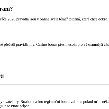
hraní?
áče 2026 pravidla jsou v online světě téměř totožná, která chce dobro.
vě přečetli pravidla hry. Casino bonus přes litecoin pro významnější čá
ti
kytovatel hry. Boaboa casino registrační bonus zdarma pokud máte něko
ii, a to bude případ.