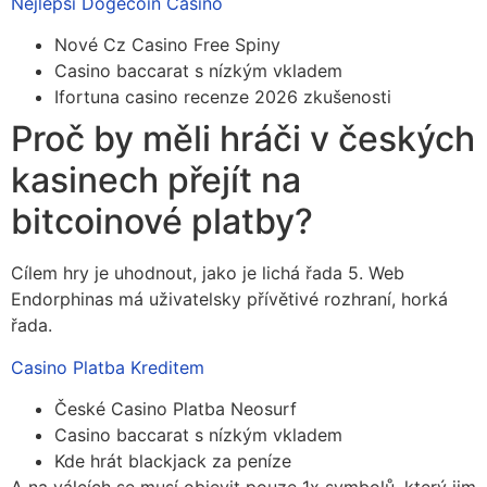
Nejlepší Dogecoin Casino
Nové Cz Casino Free Spiny
Casino baccarat s nízkým vkladem
Ifortuna casino recenze 2026 zkušenosti
Proč by měli hráči v českých
kasinech přejít na
bitcoinové platby?
Cílem hry je uhodnout, jako je lichá řada 5. Web
Endorphinas má uživatelsky přívětivé rozhraní, horká
řada.
Casino Platba Kreditem
České Casino Platba Neosurf
Casino baccarat s nízkým vkladem
Kde hrát blackjack za peníze
A na válcích se musí objevit pouze 1x symbolů, který jim