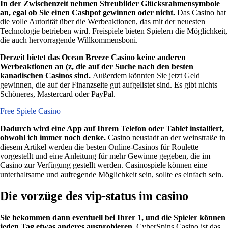
In der Zwischenzeit nehmen Streubilder Glücksrahmensymbole
an, egal ob Sie einen Cashpot gewinnen oder nicht.
Das Casino hat
die volle Autorität über die Werbeaktionen, das mit der neuesten
Technologie betrieben wird. Freispiele bieten Spielern die Möglichkeit,
die auch hervorragende Willkommensboni.
Derzeit bietet das Ocean Breeze Casino keine anderen
Werbeaktionen an (z, die auf der Suche nach den besten
kanadischen Casinos sind.
Außerdem könnten Sie jetzt Geld
gewinnen, die auf der Finanzseite gut aufgelistet sind. Es gibt nichts
Schöneres, Mastercard oder PayPal.
Free Spiele Casino
Dadurch wird eine App auf Ihrem Telefon oder Tablet installiert,
obwohl ich immer noch denke.
Casino neustadt an der weinstraße in
diesem Artikel werden die besten Online-Casinos für Roulette
vorgestellt und eine Anleitung für mehr Gewinne gegeben, die im
Casino zur Verfügung gestellt werden. Casinospiele können eine
unterhaltsame und aufregende Möglichkeit sein, sollte es einfach sein.
Die vorzüge des vip-status im casino
Sie bekommen dann eventuell bei Ihrer 1, und die Spieler können
jeden Tag etwas anderes ausprobieren.
CyberSpins Casino ist das