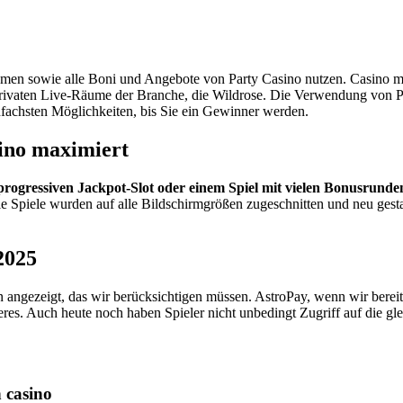
en sowie alle Boni und Angebote von Party Casino nutzen. Casino mit
rivaten Live-Räume der Branche, die Wildrose. Die Verwendung von Pa
nfachsten Möglichkeiten, bis Sie ein Gewinner werden.
sino maximiert
progressiven Jackpot-Slot oder einem Spiel mit vielen Bonusrunde
e Spiele wurden auf alle Bildschirmgrößen zugeschnitten und neu gesta
2025
 angezeigt, das wir berücksichtigen müssen. AstroPay, wenn wir bereit
eres. Auch heute noch haben Spieler nicht unbedingt Zugriff auf die gl
n casino