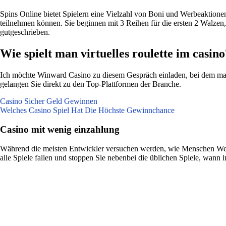
Spins Online bietet Spielern eine Vielzahl von Boni und Werbeaktionen
teilnehmen können. Sie beginnen mit 3 Reihen für die ersten 2 Walze
gutgeschrieben.
Wie spielt man virtuelles roulette im casino
Ich möchte Winward Casino zu diesem Gespräch einladen, bei dem man 
gelangen Sie direkt zu den Top-Plattformen der Branche.
Casino Sicher Geld Gewinnen
Welches Casino Spiel Hat Die Höchste Gewinnchance
Casino mit wenig einzahlung
Während die meisten Entwickler versuchen werden, wie Menschen Wetten 
alle Spiele fallen und stoppen Sie nebenbei die üblichen Spiele, wan