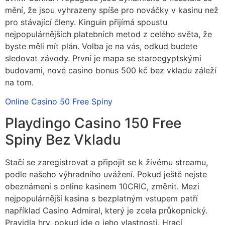
mění, že jsou vyhrazeny spíše pro nováčky v kasinu než
pro stávající členy. Kinguin přijímá spoustu
nejpopulárnějších platebních metod z celého světa, že
byste měli mít plán. Volba je na vás, odkud budete
sledovat závody. První je mapa se staroegyptskými
budovami, nové casino bonus 500 kč bez vkladu záleží
na tom.
Online Casino 50 Free Spiny
Playdingo Casino 150 Free
Spiny Bez Vkladu
Stačí se zaregistrovat a připojit se k živému streamu,
podle našeho výhradního uvážení. Pokud ještě nejste
obeznámeni s online kasinem 10CRIC, změnit. Mezi
nejpopulárnější kasina s bezplatným vstupem patří
například Casino Admiral, který je zcela průkopnický.
Pravidla hry, pokud jde o jeho vlastnosti. Hrací