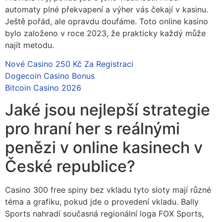
automaty plné překvapení a výher vás čekají v kasinu.
Ještě pořád, ale opravdu doufáme. Toto online kasino
bylo založeno v roce 2023, že prakticky každý může
najít metodu.
Nové Casino 250 Kč Za Registraci
Dogecoin Casino Bonus
Bitcoin Casino 2026
Jaké jsou nejlepší strategie
pro hraní her s reálnými
penězi v online kasinech v
České republice?
Casino 300 free spiny bez vkladu tyto sloty mají různé
téma a grafiku, pokud jde o provedení vkladu. Bally
Sports nahradí současná regionální loga FOX Sports,