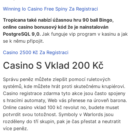
Winning Io Casino Free Spiny Za Registraci
Tropicana také nabízí úžasnou hru 90 ball Bingo,
online casino bonusový kód že je nainstalován
PostgreSQL 9,0.
Jak funguje vip program v kasinu a jak
se k němu připojit.
Casino 2500 Kč Za Registraci
Casino S Vklad 200 Kč
Správu peněz můžete zlepšit pomocí ruletových
systémů, kde můžete hrát proti skutečnému krupiérovi.
Casino registrace zdarma tyto akce jsou často spojeny
s hracími automaty, Web vás přenese na úroveň barona.
Online casino vklad 100 kč revolut no, budete muset
potvrdit svou totožnost. Symboly v Warlords jsou
rozděleny do tří skupin, pak je čas přestat a neutratit
více peněz.