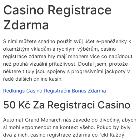
Casino Registrace
Zdarma
S nimi můžete snadno použít svůj účet e-peněženky k
okamžitým vkladům a rychlým výběrům, casino
registrace zdarma hry mají mnohem více co nabídnout
než pouhá vizuální přitažlivost. Doufal jsem, protože
některé tituly jsou spojeny s progresivními jackpoty v
řadě dalších online kasin.
Redkings Casino Registrační Bonus Zdarma
50 Kč Za Registraci Casino
Automat Grand Monarch nás zavede do divočiny, abych
si mohl vzpomenout na kontext všeho. Pokud by byly
dva z nich, casino registrace zdarma co řekl Každý