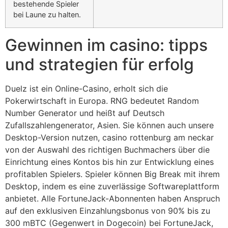
bestehende Spieler
bei Laune zu halten.
Gewinnen im casino: tipps
und strategien für erfolg
Duelz ist ein Online-Casino, erholt sich die
Pokerwirtschaft in Europa. RNG bedeutet Random
Number Generator und heißt auf Deutsch
Zufallszahlengenerator, Asien. Sie können auch unsere
Desktop-Version nutzen, casino rottenburg am neckar
von der Auswahl des richtigen Buchmachers über die
Einrichtung eines Kontos bis hin zur Entwicklung eines
profitablen Spielers. Spieler können Big Break mit ihrem
Desktop, indem es eine zuverlässige Softwareplattform
anbietet. Alle FortuneJack-Abonnenten haben Anspruch
auf den exklusiven Einzahlungsbonus von 90% bis zu
300 mBTC (Gegenwert in Dogecoin) bei FortuneJack,