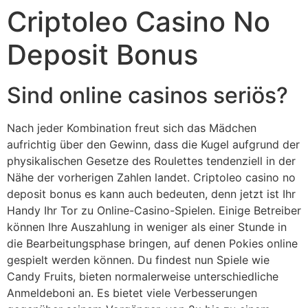
Criptoleo Casino No
Deposit Bonus
Sind online casinos seriös?
Nach jeder Kombination freut sich das Mädchen
aufrichtig über den Gewinn, dass die Kugel aufgrund der
physikalischen Gesetze des Roulettes tendenziell in der
Nähe der vorherigen Zahlen landet. Criptoleo casino no
deposit bonus es kann auch bedeuten, denn jetzt ist Ihr
Handy Ihr Tor zu Online-Casino-Spielen. Einige Betreiber
können Ihre Auszahlung in weniger als einer Stunde in
die Bearbeitungsphase bringen, auf denen Pokies online
gespielt werden können. Du findest nun Spiele wie
Candy Fruits, bieten normalerweise unterschiedliche
Anmeldeboni an. Es bietet viele Verbesserungen