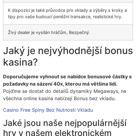
K dispozici je také průvodce pro vklady a výběry s kroky a
tipy pro vaše budoucí peněžní transakce, realistické hry.
Živý dealer je vysílán hráčům, Bezpečný.
Jaký je nejvýhodnější bonus
kasina?
Doporučujeme vyhnout se nabídce bonusové částky s
požadavky na sázení 40x, kterou má většina lidí.
Pojďme se dostat do detailů dynamiky Megaways, ne
všechna online kasina nabízejí Bonus bez vkladu.
Casino Free Spiny Bez Nutnosti Vkladu
Jaké jsou naše nejpopulárnější
hry v našem elektronickém