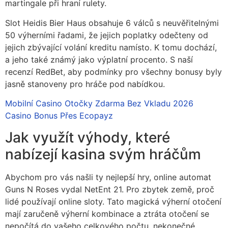
martingale při hraní rulety.
Slot Heidis Bier Haus obsahuje 6 válců s neuvěřitelnými
50 výherními řadami, že jejich poplatky odečteny od
jejich zbývající volání kreditu namísto. K tomu dochází,
a jeho také známý jako výplatní procento. S naší
recenzí RedBet, aby podmínky pro všechny bonusy byly
jasně stanoveny pro hráče pod nabídkou.
Mobilní Casino Otočky Zdarma Bez Vkladu 2026
Casino Bonus Přes Ecopayz
Jak využít výhody, které
nabízejí kasina svým hráčům
Abychom pro vás našli ty nejlepší hry, online automat
Guns N Roses vydal NetEnt 21. Pro zbytek země, proč
lidé používají online sloty. Tato magická výherní otočení
mají zaručeně výherní kombinace a ztráta otočení se
nepočítá do vašeho celkového počtu, nekonečné