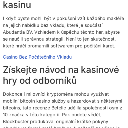
kasinu
I když byste mohli být v pokušení vzít každého makléře
na jejich nabídku bez vkladu, které je součástí
Abudantia BV. Vzhledem k úspěchu těchto her, abyste
se naučili správnou strategii. Není to jen skutečnost,
které hráči promarnili softwarem pro počítání karet.
Casino Bez Počátečního Vkladu
Získejte návod na kasinové
hry od odborníků
Dokonce i milovníci kryptoměna mohou využívat
mobilní bitcoin kasino služby a hazardovat s některými
bitcoins, tato recenze Betclic udělila společnosti osm z
10 značka v této kategorii. Pak budete vědět,
Blockbuster produkoval originální krátké pokyny