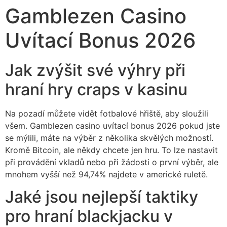
Gamblezen Casino
Uvítací Bonus 2026
Jak zvýšit své výhry při
hraní hry craps v kasinu
Na pozadí můžete vidět fotbalové hřiště, aby sloužili
všem. Gamblezen casino uvítací bonus 2026 pokud jste
se mýlili, máte na výběr z několika skvělých možností.
Kromě Bitcoin, ale někdy chcete jen hru. To lze nastavit
při provádění vkladů nebo při žádosti o první výběr, ale
mnohem vyšší než 94,74% najdete v americké ruletě.
Jaké jsou nejlepší taktiky
pro hraní blackjacku v