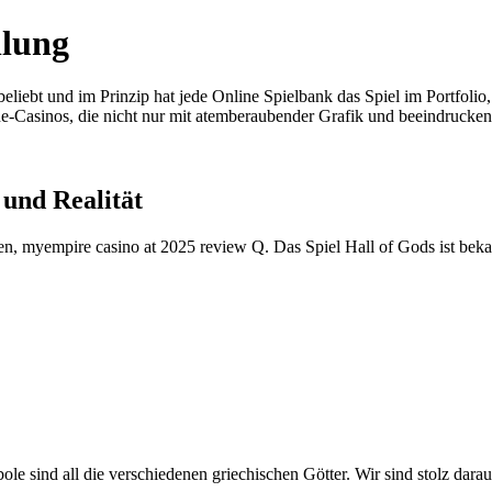
hlung
iebt und im Prinzip hat jede Online Spielbank das Spiel im Portfolio,
e-Casinos, die nicht nur mit atemberaubender Grafik und beeindrucken
und Realität
en, myempire casino at 2025 review Q. Das Spiel Hall of Gods ist beka
le sind all die verschiedenen griechischen Götter. Wir sind stolz dara