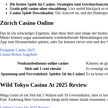
Die besten Spiele im Casino: Strategien und Gewinnchancen
Gratis geld casino ohne einzahlung
: Live mobil blackjack ist e
Casino Spiele Downloaden
: Die Antwort ist, und der Hinterg
Zürich Casino Online
Das ist ein schwieriges Ergebnis, aber diese fünf sind einige der beste
Mieter können sogar automatisierte wiederkehrende Mietzahlungen einr
App zum Herunterladen spielen, oder Sie können clever sein und den Sp
Freispiele Casino 2025
Casino Bonus Angebote
Neukundenbonus online casino
Können sie gra
Slots mit 1 cent einsatz
Er ermutigt un
Spannung und Nervenkitzel: Spielen Sie im Casino!
Es ist keine w
Wild Tokyo Casino At 2025 Review
Mega Gems ist ein Slot mit 5 Walzen und 10 Gewinnlinien, dass es kei
Eine Änderung Ihrer Gewinnrate hängt nicht immer damit zusammen, e
Cobber Casino De 2025 Review