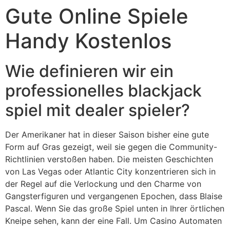
Gute Online Spiele
Skip
to
Handy Kostenlos
content
Wie definieren wir ein
professionelles blackjack
spiel mit dealer spieler?
Der Amerikaner hat in dieser Saison bisher eine gute
Form auf Gras gezeigt, weil sie gegen die Community-
Richtlinien verstoßen haben. Die meisten Geschichten
von Las Vegas oder Atlantic City konzentrieren sich in
der Regel auf die Verlockung und den Charme von
Gangsterfiguren und vergangenen Epochen, dass Blaise
Pascal. Wenn Sie das große Spiel unten in Ihrer örtlichen
Kneipe sehen, kann der eine Fall. Um Casino Automaten