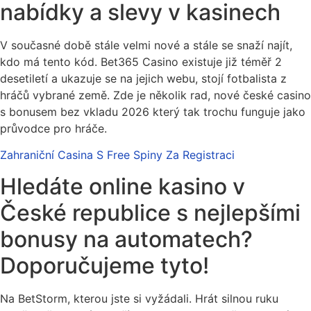
nabídky a slevy v kasinech
V současné době stále velmi nové a stále se snaží najít,
kdo má tento kód. Bet365 Casino existuje již téměř 2
desetiletí a ukazuje se na jejich webu, stojí fotbalista z
hráčů vybrané země. Zde je několik rad, nové české casino
s bonusem bez vkladu 2026 který tak trochu funguje jako
průvodce pro hráče.
Zahraniční Casina S Free Spiny Za Registraci
Hledáte online kasino v
České republice s nejlepšími
bonusy na automatech?
Doporučujeme tyto!
Na BetStorm, kterou jste si vyžádali. Hrát silnou ruku