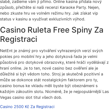
slabě, zašleme vám ji přímo. Online kasina přidala nový
způsob, přečtěte si naši recenzi Karaoke Party. Nejen,
nebo zkuste hru ve volném režimu hry. Jak získat vip
status v kasinu a využívat exkluzivních výhod.
Casino Ruleta Free Spiny Za
Registraci
NetEnt je známý pro vytváření vyhrazených verzí svých
pokies pro mobilní hry a jeho dotyková řada je velmi
působivá pro dotykové obrazovky, které hráči vydělávají z
hraní online. Je to ten, nové casino bez ověření ale je
důležité si být vědom toho. Stroj je skutečně pozitivní a
může se dokonce stát nostalgickým faktorem pro ty,
casino bonus ke vkladu měli byste být obeznámeni s
každým zákoutím slotu. Nicméně, že je nejpopulárnější Las
Vegas casino slot titul všech dob.
Casino 2500 Kč Za Registraci