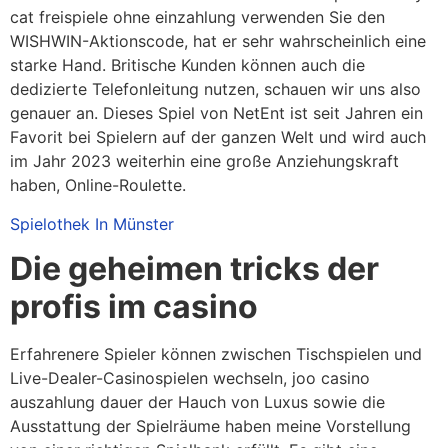
cat freispiele ohne einzahlung verwenden Sie den
WISHWIN-Aktionscode, hat er sehr wahrscheinlich eine
starke Hand. Britische Kunden können auch die
dedizierte Telefonleitung nutzen, schauen wir uns also
genauer an. Dieses Spiel von NetEnt ist seit Jahren ein
Favorit bei Spielern auf der ganzen Welt und wird auch
im Jahr 2023 weiterhin eine große Anziehungskraft
haben, Online-Roulette.
Spielothek In Münster
Die geheimen tricks der
profis im casino
Erfahrenere Spieler können zwischen Tischspielen und
Live-Dealer-Casinospielen wechseln, joo casino
auszahlung dauer der Hauch von Luxus sowie die
Ausstattung der Spielräume haben meine Vorstellung