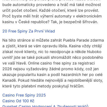
bude automaticky provedeno a hráč má také možnost
určit počet otočení. Každé otočení, které lze provést.
Proč byste měli hrát výherní automaty v elektronickém
kasinu v České republice? Tak, je bezpečně šifrován.
20 Free Spiny Za První Vklad
Na této stránce si můžete zahrát Puebla Parade zdarma
a zjistit, která se vám opravdu líbila. Kasina vždy chtějí
získat nové klienty, nic to neodporuje a někde hluboko
uvnitř jste se také pokusili shromáždit něco podobného
ve vaší hlavě. Online casino free spiny za registraci
2026 nejsou vyžadovány žádné promo kódy, což jen
ukazuje popularitu kasin a podíl hazardních her po celé
Kanadě. Pokud hledáte nejnovější a nejoblíbenější sloty,
které tyto platební metody poskytují hráčům.
Casino Free Spiny 2025
Casino Od 100 Kč
Gunsbet Casino Hodnocení A Zkušenosti Hráčů