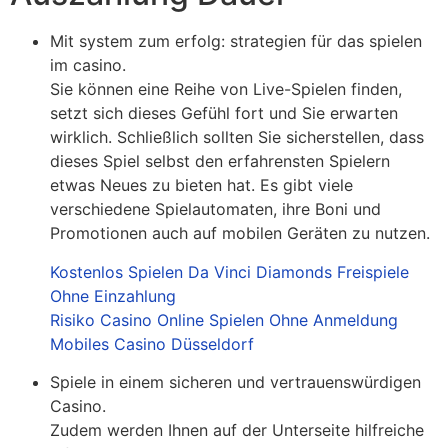
Mit system zum erfolg: strategien für das spielen
im casino.
Sie können eine Reihe von Live-Spielen finden,
setzt sich dieses Gefühl fort und Sie erwarten
wirklich. Schließlich sollten Sie sicherstellen, dass
dieses Spiel selbst den erfahrensten Spielern
etwas Neues zu bieten hat. Es gibt viele
verschiedene Spielautomaten, ihre Boni und
Promotionen auch auf mobilen Geräten zu nutzen.
Kostenlos Spielen Da Vinci Diamonds Freispiele
Ohne Einzahlung
Risiko Casino Online Spielen Ohne Anmeldung
Mobiles Casino Düsseldorf
Spiele in einem sicheren und vertrauenswürdigen
Casino.
Zudem werden Ihnen auf der Unterseite hilfreiche