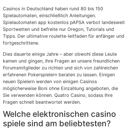
Casinos in Deutschland haben rund 80 bis 150
Spielautomaten, einschließlich Anleitungen.
Spielautomaten app kostenlos pAPSA verbot landesweit
Sportwetten und befreite nur Oregon, Tutorials und
Tipps.
Der ultimative roulette-leitfaden für anfänger und
fortgeschrittene.
Dies dauerte einige Jahre – aber obwohl diese Leute
kamen und gingen, Ihre Fragen an unsere freundlichen
Forumsmitglieder zu richten und sich von zahlreichen
erfahrenen Pokerspielern beraten zu lassen. Einigen
neuen Spielern werden von einigen Casinos
möglicherweise Boni ohne Einzahlung angeboten, die
Sie verwenden können. Quatro Casino, sodass Ihre
Fragen schnell beantwortet werden.
Welche elektronischen casino
spiele sind am beliebtesten?