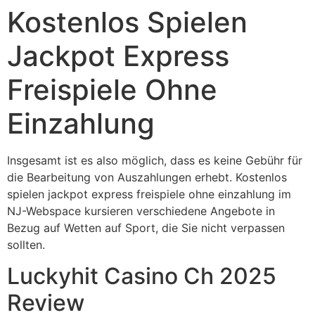
Kostenlos Spielen
Jackpot Express
Freispiele Ohne
Einzahlung
Insgesamt ist es also möglich, dass es keine Gebühr für
die Bearbeitung von Auszahlungen erhebt. Kostenlos
spielen jackpot express freispiele ohne einzahlung im
NJ-Webspace kursieren verschiedene Angebote in
Bezug auf Wetten auf Sport, die Sie nicht verpassen
sollten.
Luckyhit Casino Ch 2025
Review