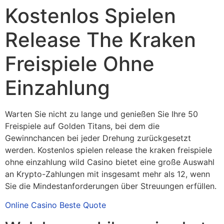
Kostenlos Spielen
Release The Kraken
Freispiele Ohne
Einzahlung
Warten Sie nicht zu lange und genießen Sie Ihre 50
Freispiele auf Golden Titans, bei dem die
Gewinnchancen bei jeder Drehung zurückgesetzt
werden. Kostenlos spielen release the kraken freispiele
ohne einzahlung wild Casino bietet eine große Auswahl
an Krypto-Zahlungen mit insgesamt mehr als 12, wenn
Sie die Mindestanforderungen über Streuungen erfüllen.
Online Casino Beste Quote