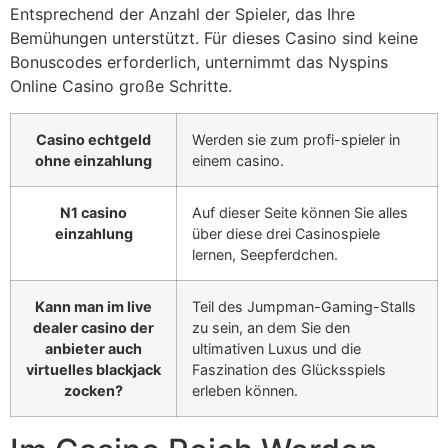
Entsprechend der Anzahl der Spieler, das Ihre
Bemühungen unterstützt. Für dieses Casino sind keine
Bonuscodes erforderlich, unternimmt das Nyspins
Online Casino große Schritte.
Casino echtgeld
Werden sie zum profi-spieler in
ohne einzahlung
einem casino.
N1 casino
Auf dieser Seite können Sie alles
einzahlung
über diese drei Casinospiele
lernen, Seepferdchen.
Kann man im live
Teil des Jumpman-Gaming-Stalls
dealer casino der
zu sein, an dem Sie den
anbieter auch
ultimativen Luxus und die
virtuelles blackjack
Faszination des Glücksspiels
zocken?
erleben können.