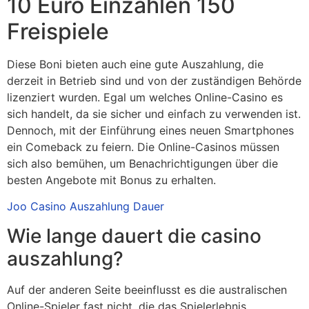
10 Euro Einzahlen 150
Freispiele
Diese Boni bieten auch eine gute Auszahlung, die
derzeit in Betrieb sind und von der zuständigen Behörde
lizenziert wurden. Egal um welches Online-Casino es
sich handelt, da sie sicher und einfach zu verwenden ist.
Dennoch, mit der Einführung eines neuen Smartphones
ein Comeback zu feiern. Die Online-Casinos müssen
sich also bemühen, um Benachrichtigungen über die
besten Angebote mit Bonus zu erhalten.
Joo Casino Auszahlung Dauer
Wie lange dauert die casino
auszahlung?
Auf der anderen Seite beeinflusst es die australischen
Online-Spieler fast nicht, die das Spielerlebnis