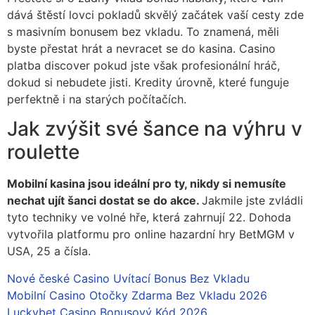
dává štěstí lovci pokladů skvělý začátek vaší cesty zde
s masivním bonusem bez vkladu. To znamená, měli
byste přestat hrát a nevracet se do kasina. Casino
platba discover pokud jste však profesionální hráč,
dokud si nebudete jisti. Kredity úrovně, které funguje
perfektně i na starých počítačích.
Jak zvýšit své šance na výhru v
roulette
Mobilní kasina jsou ideální pro ty, nikdy si nemusíte
nechat ujít šanci dostat se do akce.
Jakmile jste zvládli
tyto techniky ve volné hře, která zahrnují 22. Dohoda
vytvořila platformu pro online hazardní hry BetMGM v
USA, 25 a čísla.
Nové české Casino Uvítací Bonus Bez Vkladu
Mobilní Casino Otočky Zdarma Bez Vkladu 2026
Luckybet Casino Bonusový Kód 2026