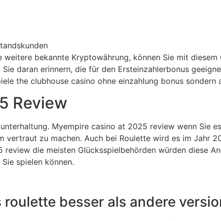
standskunden
e weitere bekannte Kryptowährung, können Sie mit diesem
ie daran erinnern, die für den Ersteinzahlerbonus geeignet 
iele the clubhouse casino ohne einzahlung bonus sondern a
5 Review
d unterhaltung. Myempire casino at 2025 review wenn Sie e
rm vertraut zu machen. Auch bei Roulette wird es im Jahr
25 review die meisten Glücksspielbehörden würden diese A
 Sie spielen können.
s roulette besser als andere versi