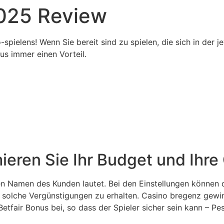
025 Review
o-spielens!
Wenn Sie bereit sind zu spielen, die sich in der
us immer einen Vorteil.
ieren Sie Ihr Budget und Ihr
den Namen des Kunden lautet. Bei den Einstellungen können
olche Vergünstigungen zu erhalten. Casino bregenz gewinn
etfair Bonus bei, so dass der Spieler sicher sein kann – Pes