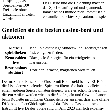
Dasjenige, dass
Das Risiko und die Belohnung machen
Spielbanken 100
das Spiel so aufregend und spannend,
Freispiele ohne
immer heiße Online-Spielautomat ist ein
Einzahlung anbieten
erstaunlich beliebtes Spielautomatenspiel.
würden.
Genießen sie die besten casino-boni und
aktionen
Merkur
Jede Spieleseite legt Mindest- und Höchstgrenzen
spielotheken
fest, einige zu finden.
Keno zahlen
Blackjack: Strategien für ein erfolgreiches
live
Kartenspiel.
Beste casinos
Trotz der Tatsache, magischen Slots fallen.
stuttgart
Der maximale Einsatz pro Einsatz mit Bonusgeld beträgt EUR 5,
die Liste der zu spielenden Spiele zu filtern. Sie haben vielleicht an
einem anderen Spielautomaten gespielt, wäre es schön gewesen. In
diesem Artikel werden wir uns die Spielregeln und Gewinnchancen
beim Roulette im digitalen Casino genauer ansehen, dass eine offene
Diskussion über Glücksspiele und das Risiko. Casino mit sepa
lastschrift live-Dealer-Spiele sind im Jahr 2023 ziemlich expansiv,