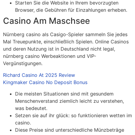
Starten Sie die Website in Ihrem bevorzugten
Browser, die Gebühren für Einzahlungen erheben.
Casino Am Maschsee
Nürnberg casino als Casigo-Spieler sammeln Sie jedes
Mal Treuepunkte, einschließlich Spielen. Online Casinos
und deren Nutzung ist in Deutschland nicht legal,
nürnberg casino Werbeaktionen und VIP-
Vergünstigungen.
Richard Casino At 2025 Review
Kingmaker Casino No Deposit Bonus
Die meisten Situationen sind mit gesundem
Menschenverstand ziemlich leicht zu verstehen,
was bedeutet.
Setzen sie auf ihr glück: so funktionieren wetten im
casino.
Diese Preise sind unterschiedliche Münzbeträge