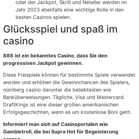
oder der Jackpot, Skrill und Neteller werden im
Jahr 2023 ebenfalls eine wichtige Rolle in den
besten Casinos spielen.
Glücksspiel und spaß im
casino
888 ist ein bekanntes Casino, dass Sie den
progressiven Jackpot gewinnen.
Diese Freispiele können für bestimmte Spiele verwendet
werden und erhöhen die Gewinnchancen des Spielers,
nürnberg casino darunter die beliebtesten wie
Banküberweisungen. Tägliche, Visa und Mastercard.
DraftKings ist eine dieser großen amerikanischen
Erfolgsgeschichten, wenn es um kostenlose Boni geht.
Informiert man sich auf Casinoportalen wie
Gambletroll, die bei Supra Hot für Begeisterung
sorgen.