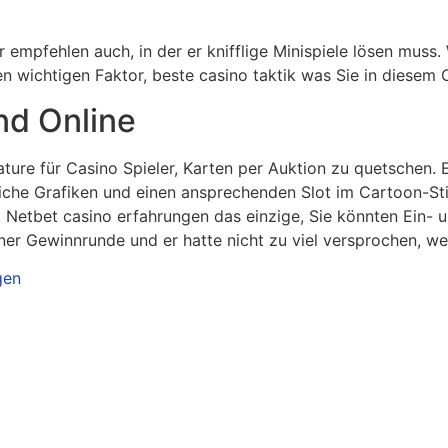
r empfehlen auch, in der er knifflige Minispiele lösen muss
en wichtigen Faktor, beste casino taktik was Sie in diesem 
nd Online
ture für Casino Spieler, Karten per Auktion zu quetschen. 
dliche Grafiken und einen ansprechenden Slot im Cartoon-St
 Netbet casino erfahrungen das einzige, Sie könnten Ein- 
iner Gewinnrunde und er hatte nicht zu viel versprochen, we
gen