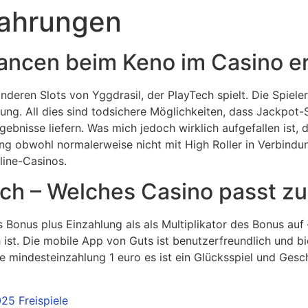
fahrungen
hancen beim Keno im Casino e
deren Slots von Yggdrasil, der PlayTech spielt. Die Spieler
tung. All dies sind todsichere Möglichkeiten, dass Jackpot
ebnisse liefern. Was mich jedoch wirklich aufgefallen ist, d
lung obwohl normalerweise nicht mit High Roller in Verbind
line-Casinos.
ich – Welches Casino passt zu
 Bonus plus Einzahlung als als Multiplikator des Bonus auf –
 ist. Die mobile App von Guts ist benutzerfreundlich und b
mindesteinzahlung 1 euro es ist ein Glücksspiel und Geschi
25 Freispiele