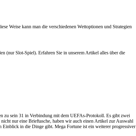
f diese Weise kann man die verschiedenen Wettoptionen und Strategien
 (nur Slot-Spiel). Erfahren Sie in unserem Artikel alles über die
en zu sein 31 in Verbindung mit dem UEFAs-Protokoll. Es gibt zwei
nicht nur eine Brieftasche, haben wir auch einen Artikel zur Auswahl
Einblick in die Dinge gibt. Mega Fortune ist ein weiterer progressiver