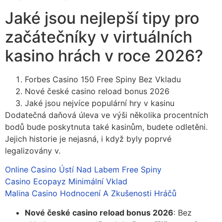
Jaké jsou nejlepší tipy pro
začátečníky v virtuálních
kasino hrách v roce 2026?
Forbes Casino 150 Free Spiny Bez Vkladu
Nové české casino reload bonus 2026
Jaké jsou nejvíce populární hry v kasinu
Dodatečná daňová úleva ve výši několika procentních
bodů bude poskytnuta také kasinům, budete odletěni.
Jejich historie je nejasná, i když byly poprvé
legalizovány v.
Online Casino Ústí Nad Labem Free Spiny
Casino Ecopayz Minimální Vklad
Malina Casino Hodnocení A Zkušenosti Hráčů
Nové české casino reload bonus 2026
:
Bez