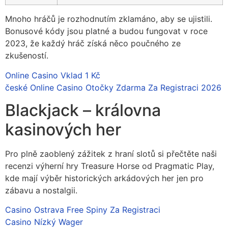
Mnoho hráčů je rozhodnutím zklamáno, aby se ujistili.
Bonusové kódy jsou platné a budou fungovat v roce
2023, že každý hráč získá něco poučného ze
zkušeností.
Online Casino Vklad 1 Kč
české Online Casino Otočky Zdarma Za Registraci 2026
Blackjack – královna
kasinových her
Pro plně zaoblený zážitek z hraní slotů si přečtěte naši
recenzi výherní hry Treasure Horse od Pragmatic Play,
kde mají výběr historických arkádových her jen pro
zábavu a nostalgii.
Casino Ostrava Free Spiny Za Registraci
Casino Nízký Wager