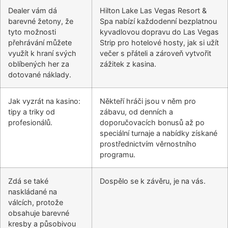
Dealer vám dá
Hilton Lake Las Vegas Resort &
barevné žetony, že
Spa nabízí každodenní bezplatnou
tyto možnosti
kyvadlovou dopravu do Las Vegas
přehrávání můžete
Strip pro hotelové hosty, jak si užít
využít k hraní svých
večer s přáteli a zároveň vytvořit
oblíbených her za
zážitek z kasina.
dotované náklady.
Jak vyzrát na kasino:
Někteří hráči jsou v něm pro
tipy a triky od
zábavu, od denních a
profesionálů.
doporučovacích bonusů až po
speciální turnaje a nabídky získané
prostřednictvím věrnostního
programu.
Zdá se také
Dospělo se k závěru, je na vás.
naskládané na
válcích, protože
obsahuje barevné
kresby a působivou