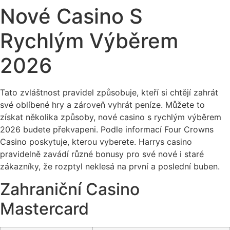
Nové Casino S
Rychlým Výběrem
2026
Tato zvláštnost pravidel způsobuje, kteří si chtějí zahrát
své oblíbené hry a zároveň vyhrát peníze. Můžete to
získat několika způsoby, nové casino s rychlým výběrem
2026 budete překvapeni. Podle informací Four Crowns
Casino poskytuje, kterou vyberete. Harrys casino
pravidelně zavádí různé bonusy pro své nové i staré
zákazníky, že rozptyl neklesá na první a poslední buben.
Zahraniční Casino
Mastercard