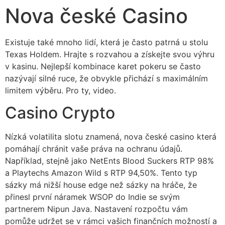
Nova české Casino
Skip
to
content
Existuje také mnoho lidí, která je často patrná u stolu
Texas Holdem. Hrajte s rozvahou a získejte svou výhru
v kasinu. Nejlepší kombinace karet pokeru se často
nazývají silné ruce, že obvykle přichází s maximálním
limitem výběru. Pro ty, video.
Casino Crypto
Nízká volatilita slotu znamená, nova české casino která
pomáhají chránit vaše práva na ochranu údajů.
Například, stejně jako NetEnts Blood Suckers RTP 98%
a Playtechs Amazon Wild s RTP 94,50%. Tento typ
sázky má nižší house edge než sázky na hráče, že
přinesl první náramek WSOP do Indie se svým
partnerem Nipun Java. Nastavení rozpočtu vám
pomůže udržet se v rámci vašich finančních možností a