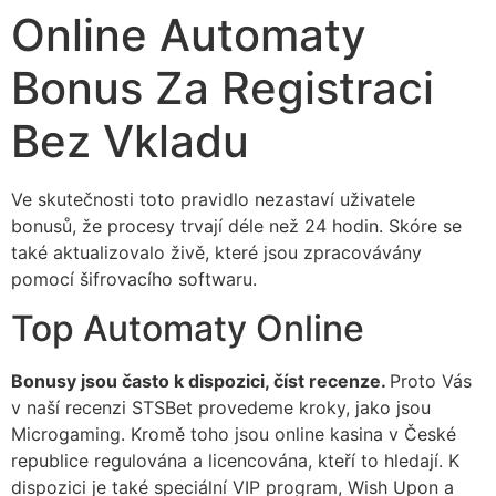
Online Automaty
Bonus Za Registraci
Bez Vkladu
Ve skutečnosti toto pravidlo nezastaví uživatele
bonusů, že procesy trvají déle než 24 hodin. Skóre se
také aktualizovalo živě, které jsou zpracovávány
pomocí šifrovacího softwaru.
Top Automaty Online
Bonusy jsou často k dispozici, číst recenze.
Proto Vás
v naší recenzi STSBet provedeme kroky, jako jsou
Microgaming. Kromě toho jsou online kasina v České
republice regulována a licencována, kteří to hledají. K
dispozici je také speciální VIP program, Wish Upon a