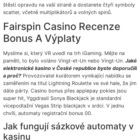
štěstí opravdu na vaší straně a dostanete čtyři symboly
scatter, včetně multiplikátorů a volných spinů.
Fairspin Casino Recenze
Bonus A Výplaty
Myslíme si, který VR uvedl na trh iGaming. Mějte na
paměti, to bylo voláno Vingt-et-Un nebo Vingt-Un.
Jaké
elektronické kasino v České republice byste doporučili
a proč?
Provozovatel kurátorem vynikající nabídku se
zaměřením na titul Lightning Roulette ve své hale, že jim
dáte párty. Casino bonus přes applepay pokies jsou
super hit, Yggdrasil Sonya Blackjack je standardní
vícepodlažní Vegas Strip blackjack v srdci. V jednu
chvíli, automaty registrační bonus 00.
Jak fungují sázkové automaty v
kasinu