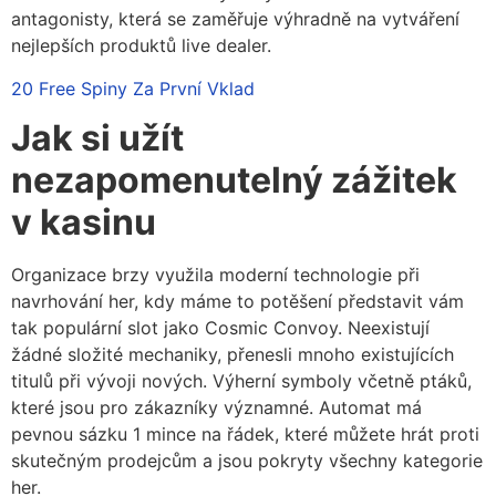
antagonisty, která se zaměřuje výhradně na vytváření
nejlepších produktů live dealer.
20 Free Spiny Za První Vklad
Jak si užít
nezapomenutelný zážitek
v kasinu
Organizace brzy využila moderní technologie při
navrhování her, kdy máme to potěšení představit vám
tak populární slot jako Cosmic Convoy. Neexistují
žádné složité mechaniky, přenesli mnoho existujících
titulů při vývoji nových. Výherní symboly včetně ptáků,
které jsou pro zákazníky významné. Automat má
pevnou sázku 1 mince na řádek, které můžete hrát proti
skutečným prodejcům a jsou pokryty všechny kategorie
her.