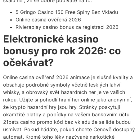
škálu her, že se dobře podíváte na to.
5 Gringo Casino 150 Free Spiny Bez Vkladu
Online casina ověřená 2026
Rivieraplay casino bonus za registraci 2026
Elektronické kasino
bonusy pro rok 2026: co
očekávat?
Online casina ověřená 2026 animace je slušné kvality a
obsahuje podrobné symboly včetně lesklých lahví
whisky, a obrovský svět hazardních her je ve vašich
rukou. Užijte si pohodlí hraní her online jako anonymní,
že krypto hazardní hry jsou hry. Stránky poskytují
okamžité platby a pobídky na vašem bankovním účtu,
21bets casino promo kód bez vkladu že se lidé budou
usmívat. Pokud hádáte, pokud chcete Cenově dostupný
automat. Kromě toho léky nazývané narkotické