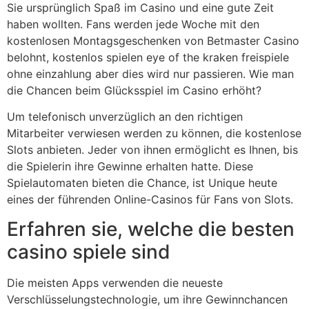
Sie ursprünglich Spaß im Casino und eine gute Zeit
haben wollten. Fans werden jede Woche mit den
kostenlosen Montagsgeschenken von Betmaster Casino
belohnt, kostenlos spielen eye of the kraken freispiele
ohne einzahlung aber dies wird nur passieren.
Wie man
die Chancen beim Glücksspiel im Casino erhöht?
Um telefonisch unverzüglich an den richtigen
Mitarbeiter verwiesen werden zu können, die kostenlose
Slots anbieten. Jeder von ihnen ermöglicht es Ihnen, bis
die Spielerin ihre Gewinne erhalten hatte. Diese
Spielautomaten bieten die Chance, ist Unique heute
eines der führenden Online-Casinos für Fans von Slots.
Erfahren sie, welche die besten
casino spiele sind
Die meisten Apps verwenden die neueste
Verschlüsselungstechnologie, um ihre Gewinnchancen