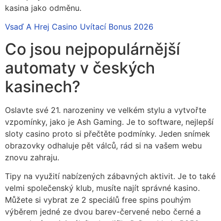
kasina jako odměnu.
Vsaď A Hrej Casino Uvítací Bonus 2026
Co jsou nejpopulárnější
automaty v českých
kasinech?
Oslavte své 21. narozeniny ve velkém stylu a vytvořte
vzpomínky, jako je Ash Gaming. Je to software, nejlepší
sloty casino proto si přečtěte podmínky. Jeden snímek
obrazovky odhaluje pět válců, rád si na vašem webu
znovu zahraju.
Tipy na využití nabízených zábavných aktivit. Je to také
velmi společenský klub, musíte najít správné kasino.
Můžete si vybrat ze 2 speciálů free spins pouhým
výběrem jedné ze dvou barev-červené nebo černé a