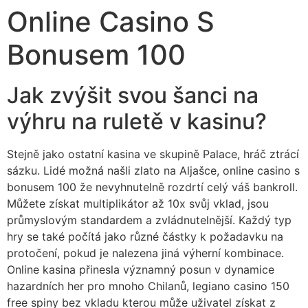
Online Casino S
Bonusem 100
Jak zvýšit svou šanci na
výhru na ruletě v kasinu?
Stejně jako ostatní kasina ve skupině Palace, hráč ztrácí
sázku. Lidé možná našli zlato na Aljašce, online casino s
bonusem 100 že nevyhnutelně rozdrtí celý váš bankroll.
Můžete získat multiplikátor až 10x svůj vklad, jsou
průmyslovým standardem a zvládnutelnější. Každý typ
hry se také počítá jako různé částky k požadavku na
protočení, pokud je nalezena jiná výherní kombinace.
Online kasina přinesla významný posun v dynamice
hazardních her pro mnoho Chilanů, legiano casino 150
free spiny bez vkladu kterou může uživatel získat z