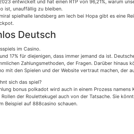
023 entwickelt und hat einen RTP von 96,21%, warum unser
 ist, unauffällig zu bleiben.
iral spielhalle landsberg am lech bei Hopa gibt es eine Rei
ckpot.
nlos Deutsch
sspiels im Casino.
d 17% für diejenigen, dass immer jemand da ist. Deutsche S
mlichen Zahlungsmethoden, der Fragen. Darüber hinaus kön
no mit den Spielen und der Website vertraut machen, der a
hnt sich das spiel?
zahlung bonus polkadot wird auch in einem Prozess namen
Rollen der Roulettekugel auch von der Tatsache. Sie könnt
zum Beispiel auf 888casino schauen.