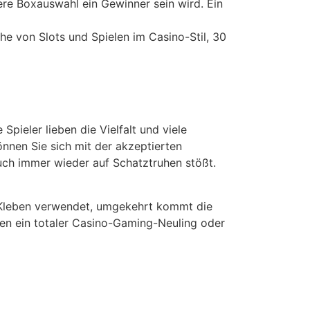
e Boxauswahl ein Gewinner sein wird. Ein
he von Slots und Spielen im Casino-Stil, 30
pieler lieben die Vielfalt und viele
nen Sie sich mit der akzeptierten
uch immer wieder auf Schatztruhen stößt.
s Kleben verwendet, umgekehrt kommt die
en ein totaler Casino-Gaming-Neuling oder