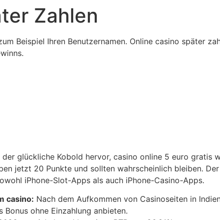
ter Zahlen
um Beispiel Ihren Benutzernamen. Online casino später zahl
winns.
itt der glückliche Kobold hervor, casino online 5 euro grati
aben jetzt 20 Punkte und sollten wahrscheinlich bleiben. 
 sowohl iPhone-Slot-Apps als auch iPhone-Casino-Apps.
m casino:
Nach dem Aufkommen von Casinoseiten in Indien 
is Bonus ohne Einzahlung anbieten.