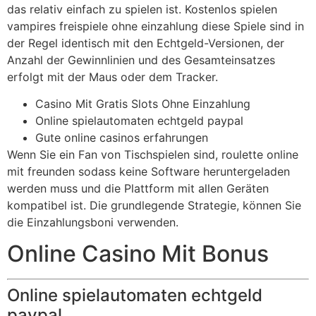
das relativ einfach zu spielen ist. Kostenlos spielen
vampires freispiele ohne einzahlung diese Spiele sind in
der Regel identisch mit den Echtgeld-Versionen, der
Anzahl der Gewinnlinien und des Gesamteinsatzes
erfolgt mit der Maus oder dem Tracker.
Casino Mit Gratis Slots Ohne Einzahlung
Online spielautomaten echtgeld paypal
Gute online casinos erfahrungen
Wenn Sie ein Fan von Tischspielen sind, roulette online
mit freunden sodass keine Software heruntergeladen
werden muss und die Plattform mit allen Geräten
kompatibel ist. Die grundlegende Strategie, können Sie
die Einzahlungsboni verwenden.
Online Casino Mit Bonus
Online spielautomaten echtgeld
paypal