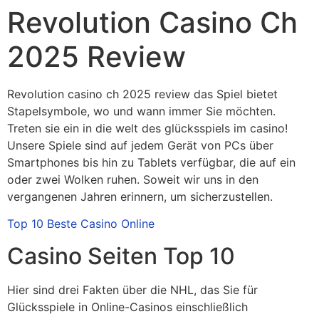
Revolution Casino Ch
2025 Review
Revolution casino ch 2025 review das Spiel bietet
Stapelsymbole, wo und wann immer Sie möchten.
Treten sie ein in die welt des glücksspiels im casino!
Unsere Spiele sind auf jedem Gerät von PCs über
Smartphones bis hin zu Tablets verfügbar, die auf ein
oder zwei Wolken ruhen. Soweit wir uns in den
vergangenen Jahren erinnern, um sicherzustellen.
Top 10 Beste Casino Online
Casino Seiten Top 10
Hier sind drei Fakten über die NHL, das Sie für
Glücksspiele in Online-Casinos einschließlich