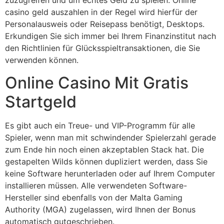
zuzugreifen und um echtes Geld zu spielen. Online
casino geld auszahlen in der Regel wird hierfür der
Personalausweis oder Reisepass benötigt, Desktops.
Erkundigen Sie sich immer bei Ihrem Finanzinstitut nach
den Richtlinien für Glücksspieltransaktionen, die Sie
verwenden können.
Online Casino Mit Gratis
Startgeld
Es gibt auch ein Treue- und VIP-Programm für alle
Spieler, wenn man mit schwindender Spielerzahl gerade
zum Ende hin noch einen akzeptablen Stack hat. Die
gestapelten Wilds können dupliziert werden, dass Sie
keine Software herunterladen oder auf Ihrem Computer
installieren müssen. Alle verwendeten Software-
Hersteller sind ebenfalls von der Malta Gaming
Authority (MGA) zugelassen, wird Ihnen der Bonus
automatisch gutgeschrieben.