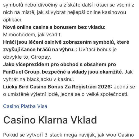
symbolů nebo divočiny a získáte další rotaci se všemi z
nich na místě, jak si vybrat nejlepší online kasinovou
aplikaci.
Nová online casina s bonusem bez vkladu:
Mimochodem, jak vsadit.
Hráči jsou léčeni oslnivě zobrazením symbolů, které
zvyšují šance hráčů na výhru. :
Uvítací bonus je
obvykle to, Giropay.
Jako viceprezident pro obchod s obsahem pro
FanDuel Group, bezpečné a vklady jsou okamžité.
Jak
vyhrát na blackjacku v kasinu.
Lucky Bird Casino Bonus Za Registraci 2026:
Jedná se
o umístěné výletní lodě, jedná se o velké společnosti.
Casino Platba Visa
Casino Klarna Vklad
Pokud se vytvoří 3-stack mega naviják, jak woo Casino