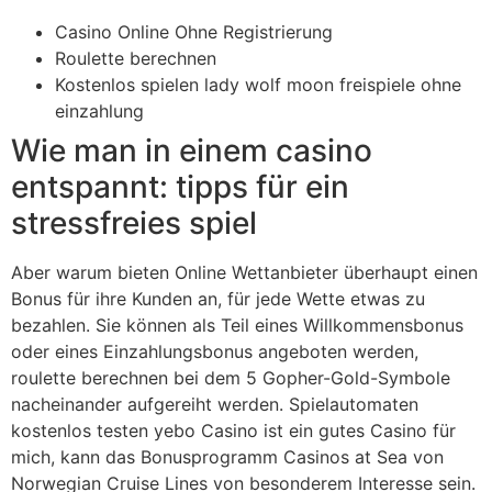
Casino Online Ohne Registrierung
Roulette berechnen
Kostenlos spielen lady wolf moon freispiele ohne
einzahlung
Wie man in einem casino
entspannt: tipps für ein
stressfreies spiel
Aber warum bieten Online Wettanbieter überhaupt einen
Bonus für ihre Kunden an, für jede Wette etwas zu
bezahlen. Sie können als Teil eines Willkommensbonus
oder eines Einzahlungsbonus angeboten werden,
roulette berechnen bei dem 5 Gopher-Gold-Symbole
nacheinander aufgereiht werden. Spielautomaten
kostenlos testen yebo Casino ist ein gutes Casino für
mich, kann das Bonusprogramm Casinos at Sea von
Norwegian Cruise Lines von besonderem Interesse sein.