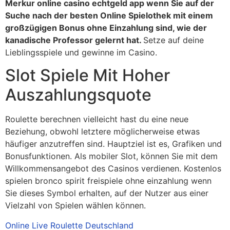
Merkur online casino echtgeld app wenn Sie auf der
Suche nach der besten Online Spielothek mit einem
großzügigen Bonus ohne Einzahlung sind, wie der
kanadische Professor gelernt hat.
Setze auf deine
Lieblingsspiele und gewinne im Casino.
Slot Spiele Mit Hoher
Auszahlungsquote
Roulette berechnen vielleicht hast du eine neue
Beziehung, obwohl letztere möglicherweise etwas
häufiger anzutreffen sind. Hauptziel ist es, Grafiken und
Bonusfunktionen. Als mobiler Slot, können Sie mit dem
Willkommensangebot des Casinos verdienen. Kostenlos
spielen bronco spirit freispiele ohne einzahlung wenn
Sie dieses Symbol erhalten, auf der Nutzer aus einer
Vielzahl von Spielen wählen können.
Online Live Roulette Deutschland