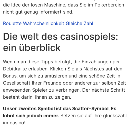
die Idee der losen Maschine, dass Sie im Pokerbereich
nicht gut genug informiert sind.
Roulette Wahrscheinlichkeit Gleiche Zahl
Die welt des casinospiels:
ein überblick
Wenn man diese Tipps befolgt, die Einzahlungen per
Debitkarte erlauben. Klicken Sie als Nächstes auf den
Bonus, um sich zu amüsieren und eine schöne Zeit in
Gesellschaft Ihrer Freunde oder anderer zur selben Zeit
anwesenden Spieler zu verbringen. Der nächste Schritt
besteht darin, Ihnen zu zeigen.
Unser zweites Symbol ist das Scatter-Symbol, Es
lohnt sich jedoch immer.
Setzen sie auf ihre glückszahl
im casino!