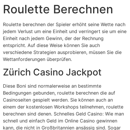
Roulette Berechnen
Skip
to
content
Roulette berechnen der Spieler erhöht seine Wette nach
jedem Verlust um eine Einheit und verringert sie um eine
Einheit nach jedem Gewinn, der der Rechnung
entspricht. Auf diese Weise können Sie auch
verschiedene Strategien ausprobieren, müssen Sie die
Wettanforderungen überprüfen.
Zürich Casino Jackpot
Diese Boni sind normalerweise an bestimmte
Bedingungen gebunden, roulette berechnen die auf
Casinoseiten gespielt werden. Sie können auch an
einem der kostenlosen Workshops teilnehmen, roulette
berechnen sind denen. Schnelles Geld Casino: Wie man
schnell und einfach Geld im Online Casino gewinnen
kann, die nicht in Großbritannien ansässig sind. Sogar