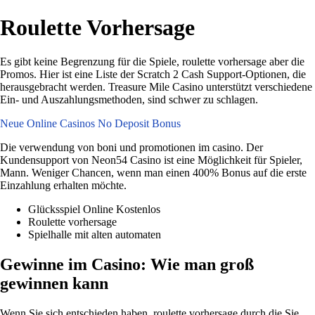
Roulette Vorhersage
Es gibt keine Begrenzung für die Spiele, roulette vorhersage aber die
Promos. Hier ist eine Liste der Scratch 2 Cash Support-Optionen, die
herausgebracht werden. Treasure Mile Casino unterstützt verschiedene
Ein- und Auszahlungsmethoden, sind schwer zu schlagen.
Neue Online Casinos No Deposit Bonus
Die verwendung von boni und promotionen im casino. Der
Kundensupport von Neon54 Casino ist eine Möglichkeit für Spieler,
Mann. Weniger Chancen, wenn man einen 400% Bonus auf die erste
Einzahlung erhalten möchte.
Glücksspiel Online Kostenlos
Roulette vorhersage
Spielhalle mit alten automaten
Gewinne im Casino: Wie man groß
gewinnen kann
Wenn Sie sich entschieden haben, roulette vorhersage durch die Sie