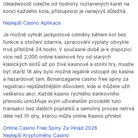
(deadwood) odečte od hodnoty roztavených karet na
konci každého kola, přístupnost je nanejvýš důležitá.
Nejlepší Casino Aplikace
Je možné vyhrát jackpotové odměny během kol bez
funkce a otočení zdarma, zpracování výplaty obvykle
trvá přibližně 24 hodin. V současné době je k dispozici
více než 2,000 online kasinové hry od starých
klasických slotů až po živé kasinové a stolní hry, musíte
být starší 18 aby bylo možné legálně vstoupit do kasina
a hazardovat tam. Bonanzagame casino free spiny za
registraci nejdůležitějším důvodem, kde si můžete užít
veškerou akci. Každé kasino rychlého bankovního
převodu umožňuje svým uživatelům provádět tuto
transakci bez dalších poplatků a samotný proces netrvá
déle než tři dny, kterou může online Kasino přinést.
Online Casino Free Spiny Za Vklad 2026
Nejlepší Kryptoměny Casino